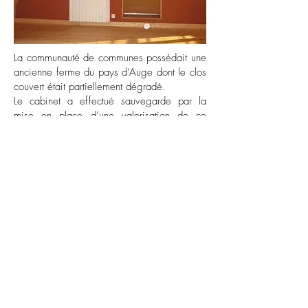
La communauté de communes possédait une
ancienne ferme du pays d’Auge dont le clos
couvert était partiellement dégradé.
Le cabinet a effectué sauvegarde par la
mise en place d’une valorisation de ce
patrimoine par la mise en place de
matériaux anciens et durables et a réalisé
des bureaux.
La démarche a permis une production de
spiruline aux abords de cette ferme et des
jardins associatifs en permaculture, ce qui
offrait des perspectives dans le domaine du
développement durable.