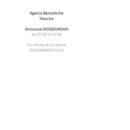
Agence
Benoistville
Manche
Emmanuel BOISBOURDAIN
tél:
07 50 12 23 80
7ter Route de la Laiterie
50340 BENOI
S
TVILLE